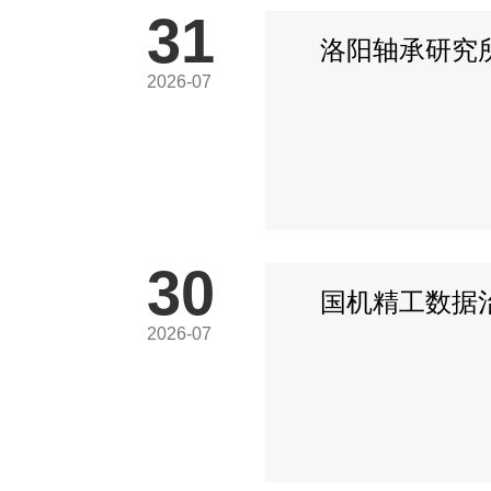
31
洛阳轴承研究
2026-07
30
国机精工数据
2026-07