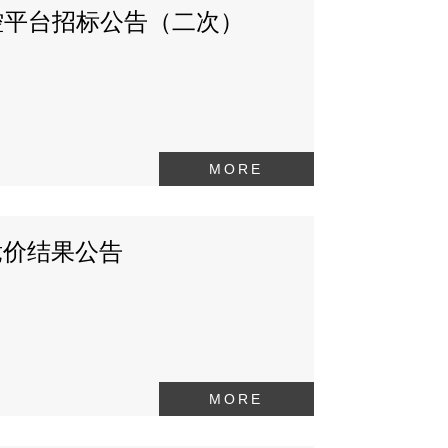
控平台招标公告（二次）
MORE
竞价结果公告
MORE