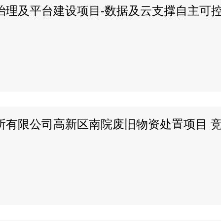
治理及平台建设项目-数据及云支撑自主可
所有限公司高新区南院废旧物资处置项目 