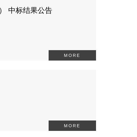
） 中标结果公告
MORE
MORE