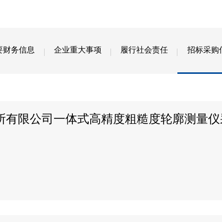
要财务信息
企业重大事项
履行社会责任
招标采购
所有限公司一体式高精度粗糙度轮廓测量仪