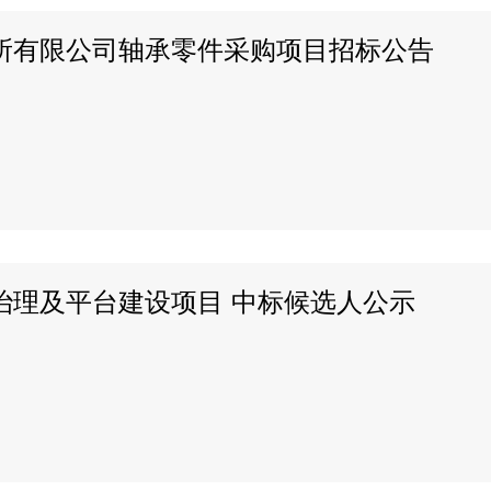
所有限公司轴承零件采购项目招标公告
治理及平台建设项目 中标候选人公示